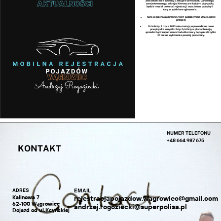
zawiadomienia starosty o zakupie samochodu używanego
AKTUALNOŚCI
zarejestrowanego w kraju. Kierowca w każdym przypadku
będzie musiał dokonać rejestracji auta. Nowe przepisy i
kary za spóźnione zgłoszenia.
Kara więzienia za brak OC? Od 1 października 2023 r. nowe
przepisy
Od soboty, 1 lipca 2023 roku zostają wprowadzone nowe
przepisy dla wszystkich tych, którzy w planach mają
sprzedaż bądź kupno samochodu.Kierowcy będą mieli tylko
30 dni na wykonanie pewnej procedury.
NUMER TELEFONU
+48 664 987 675
KONTAKT
ADRES
EMAIL
Kalinowa 7
rejestracjapojazdow.wagrowiec@gmail.com
62-100 Wągrowiec
andrzej.rogoziecki@superpolisa.pl
Dojazd od ul.Kcyńskiej