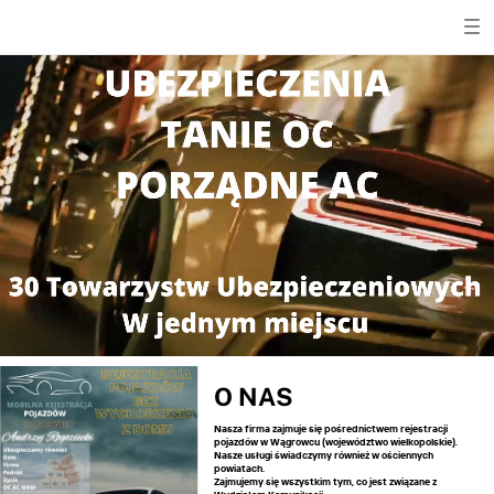
O NAS
Nasza firma zajmuje się pośrednictwem rejestracji
pojazdów w Wągrowcu (województwo wielkopolskie).
Nasze usługi świadczymy również w ościennych
powiatach.
Zajmujemy się wszystkim tym, co jest związane z