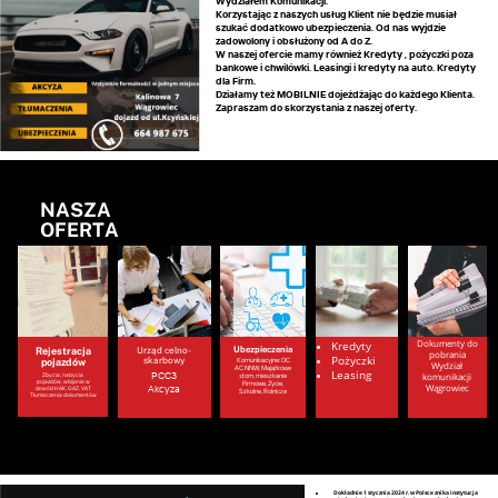
Wydziałem Komunikacji.
Korzystając z naszych usług Klient nie będzie musiał
szukać dodatkowo ubezpieczenia. Od nas wyjdzie
zadowolony i obsłużony od A do Z.
W naszej ofercie mamy również Kredyty , pożyczki poza
bankowe i chwilówki. Leasingi i kredyty na auto. Kredyty
dla Firm.
Działamy też MOBILNIE dojeżdżając do każdego Klienta.
Zapraszam do skorzystania z naszej oferty.
NASZA
OFERTA
Dokumenty do
Kredyty
Rejestracja
Urząd celno-
Ubezpieczenia
pobrania
Pożyczki
skarbowy
pojazdów
Komunikacyjne: OC
Wydział
AC NNW, Majątkowe
Leasing
PCC3
komunikacji
:dom, mieszkanie
Zbycia, nabycia
pojazdów, wbijanie w
Firmowe, Życie,
Wągrowiec
Akcyza
dowód HAK, GAZ, VAT
Szkolne, Rolnicze
Tłumaczenia dokumentów
Dokładnie 1 stycznia 2024 r. w Polsce znika instytucja